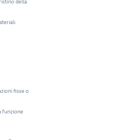
ristino della
teriali
zioni fisse o
la funzione