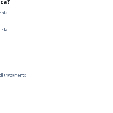
ica?
ronte
e la
 di trattamento