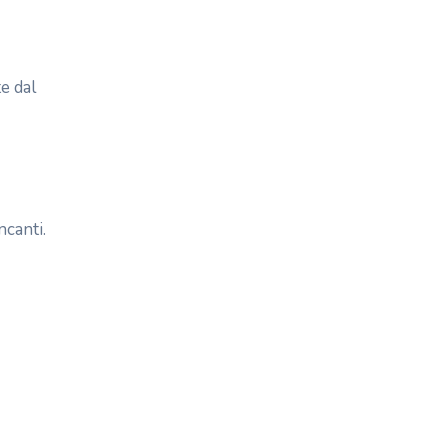
te dal
ncanti.