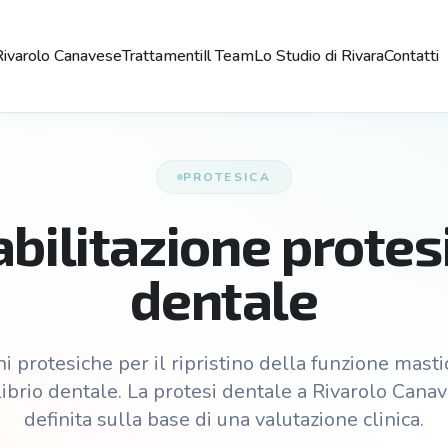
Rivarolo Canavese
Trattamenti
Il Team
Lo Studio di Rivara
Contatti
PROTESICA
abilitazione protes
dentale
i protesiche per il ripristino della funzione masti
librio dentale. La protesi dentale a Rivarolo Cana
definita sulla base di una valutazione clinica.